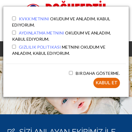
KVKK METNINI
OKUDUM VE ANLADIM, KABUL
EDIYORUM.
DOKTORA SOR
AYDINLATMA METNINI
OKUDUM VE ANLADIM,
KABUL EDIYORUM.
GIZLILIK POLITIKASI
METNINI OKUDUM VE
MENU
ANLADIM, KABUL EDIYORUM.
BIR DAHA GÖSTERME.
KABUL ET